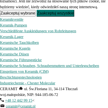
tożsamości. Jeśli nie zezwolisz na stosowanie tych plików cookie, nie
będziemy wiedzieć, kiedy odwiedziłeś naszą stronę internetową.
Zaakceptuj wybrane
Zaakceptuj wszystkie
Keramikventile
Keramik-Pumpen
Verschleißfeste Auskleidungen von Rohrleitungen
Keramik-Lager
Keramische Tauchkolben
Keramische Kugeln
Keramische Düsen
Keramische Führungstücke
Keramische Schrauben, Schraubenmuttern und Unterlegscheiben
Einspritzen von Keramik (CIM)
Beschichtungstechnologien
Industriechemie - Chester Molecular
CERAMIT
ul. Św.Floriana 11, 34‑114 Tłuczań
woj.małopolskie, NIP: 944-185-06-72
+48 12 442 99 15
<
ceramit@ceramit.pl