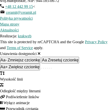
woj.małopolskie, NIP: 944-185-06-72
+48 12 442 99 15
<
ceramit@ceramit.pl
Polityka prywatności
Mapa strony
Aktualności
Realizacja:
krakweb
This site is protected by reCAPTCHA and the Google
Privacy Policy
and
Terms of Service
apply.
Ustawienia dostępności
Aa-
Zmniejsz czcionkę
Aa
Zresetuj czcionkę
Aa+
Zwiększ czcionkę
Wysokość linii
Odległość między literami
Podświetlenie linków
Wyłącz animacje
Przewodnik czytania