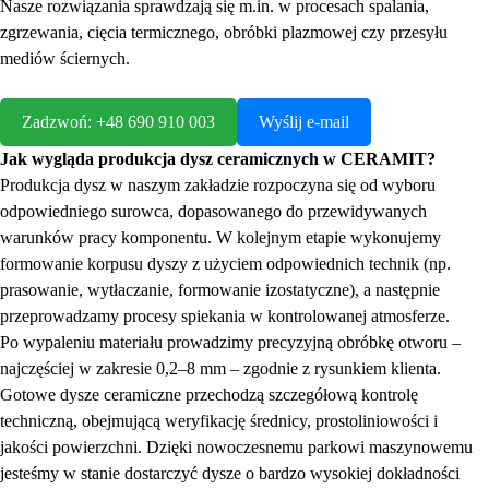
Nasze rozwiązania sprawdzają się m.in. w procesach spalania,
zgrzewania, cięcia termicznego, obróbki plazmowej czy przesyłu
mediów ściernych.
Zadzwoń: +48 690 910 003
Wyślij e-mail
Jak wygląda produkcja dysz ceramicznych w CERAMIT?
Produkcja dysz w naszym zakładzie rozpoczyna się od wyboru
odpowiedniego surowca, dopasowanego do przewidywanych
warunków pracy komponentu. W kolejnym etapie wykonujemy
formowanie korpusu dyszy z użyciem odpowiednich technik (np.
prasowanie, wytłaczanie, formowanie izostatyczne), a następnie
przeprowadzamy procesy spiekania w kontrolowanej atmosferze.
Po wypaleniu materiału prowadzimy precyzyjną obróbkę otworu –
najczęściej w zakresie 0,2–8 mm – zgodnie z rysunkiem klienta.
Gotowe dysze ceramiczne przechodzą szczegółową kontrolę
techniczną, obejmującą weryfikację średnicy, prostoliniowości i
jakości powierzchni. Dzięki nowoczesnemu parkowi maszynowemu
jesteśmy w stanie dostarczyć dysze o bardzo wysokiej dokładności