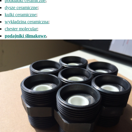
podkładki ceramiczne
;
dysze ceramiczne
;
kulki ceramiczne
;
wykładzina ceramiczna
;
chester molecular
;
podajniki ślimakowe
.