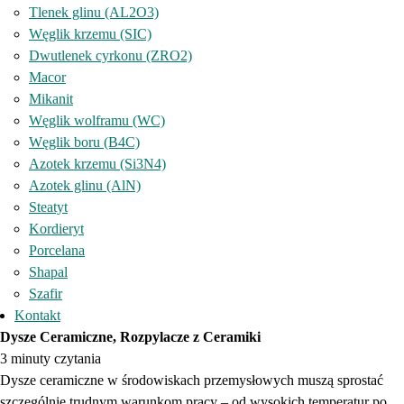
Tlenek glinu (AL2O3)
Węglik krzemu (SIC)
Dwutlenek cyrkonu (ZRO2)
Macor
Mikanit
Węglik wolframu (WC)
Węglik boru (B4C)
Azotek krzemu (Si3N4)
Azotek glinu (AlN)
Steatyt
Kordieryt
Porcelana
Shapal
Szafir
Kontakt
Dysze Ceramiczne, Rozpylacze z Ceramiki
3 minuty czytania
Dysze ceramiczne w środowiskach przemysłowych muszą sprostać
szczególnie trudnym warunkom pracy – od wysokich temperatur po