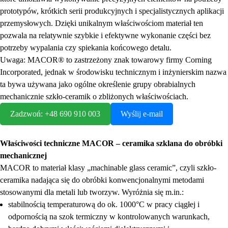
prototypów, krótkich serii produkcyjnych i specjalistycznych aplikacji
przemysłowych. Dzięki unikalnym właściwościom materiał ten
pozwala na relatywnie szybkie i efektywne wykonanie części bez
potrzeby wypalania czy spiekania końcowego detalu.
Uwaga: MACOR® to zastrzeżony znak towarowy firmy Corning
Incorporated, jednak w środowisku technicznym i inżynierskim nazwa
ta bywa używana jako ogólne określenie grupy obrabialnych
mechanicznie szkło-ceramik o zbliżonych właściwościach.
Zadzwoń: +48 690 910 003
Wyślij e-mail
Właściwości techniczne MACOR – ceramika szklana do obróbki
mechanicznej
MACOR to materiał klasy „machinable glass ceramic”, czyli szkło-
ceramika nadająca się do obróbki konwencjonalnymi metodami
stosowanymi dla metali lub tworzyw. Wyróżnia się m.in.:
stabilnością temperaturową do ok. 1000°C w pracy ciągłej i
odpornością na szok termiczny w kontrolowanych warunkach,