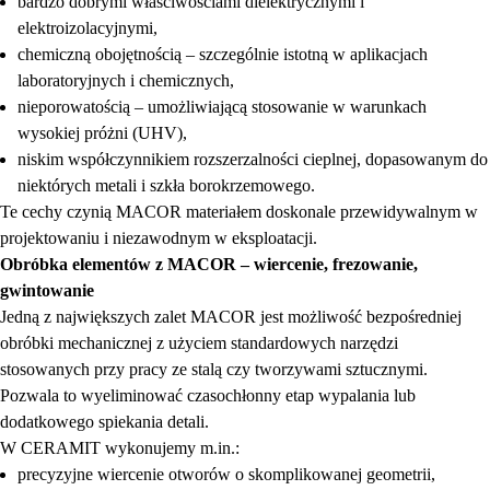
bardzo dobrymi właściwościami dielektrycznymi i
elektroizolacyjnymi,
chemiczną obojętnością – szczególnie istotną w aplikacjach
laboratoryjnych i chemicznych,
nieporowatością – umożliwiającą stosowanie w warunkach
wysokiej próżni (UHV),
niskim współczynnikiem rozszerzalności cieplnej, dopasowanym do
niektórych metali i szkła borokrzemowego.
Te cechy czynią MACOR materiałem doskonale przewidywalnym w
projektowaniu i niezawodnym w eksploatacji.
Obróbka elementów z MACOR – wiercenie, frezowanie,
gwintowanie
Jedną z największych zalet MACOR jest możliwość bezpośredniej
obróbki mechanicznej z użyciem standardowych narzędzi
stosowanych przy pracy ze stalą czy tworzywami sztucznymi.
Pozwala to wyeliminować czasochłonny etap wypalania lub
dodatkowego spiekania detali.
W CERAMIT wykonujemy m.in.:
precyzyjne wiercenie otworów o skomplikowanej geometrii,