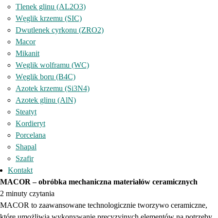
Tlenek glinu (AL2O3)
Węglik krzemu (SIC)
Dwutlenek cyrkonu (ZRO2)
Macor
Mikanit
Węglik wolframu (WC)
Węglik boru (B4C)
Azotek krzemu (Si3N4)
Azotek glinu (AlN)
Steatyt
Kordieryt
Porcelana
Shapal
Szafir
Kontakt
MACOR – obróbka mechaniczna materiałów ceramicznych
2 minuty czytania
MACOR to zaawansowane technologicznie tworzywo ceramiczne,
które umożliwia wykonywanie precyzyjnych elementów na potrzeby