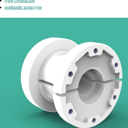
tygle ceramiczne
podkładki izolacyjne